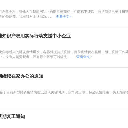
cn的网站用户邹少杰，替他人在我司网站上自助注册商标，在商标下证后，包括商标电子注
的领证费。我司针对上述情况，...
查看全文>
蛙知识产权用实际行动支援中小企业
状病毒感染的肺炎疫情爆发，各界驰援共抗疫情，目前疫情仍在蔓延，阻击疫情工作
，没有人是旁观者，没有哪个环节可以缺失，...
查看全文>
间继续在家办公的通知
鉴于目前新型肺炎疫情防控已进入关键时刻，我司决定即日起至疫情结束，员工继续
节延期复工通知