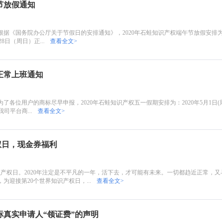
节放假通知
《国务院办公厅关于节假日的安排通知》，2020年石蛙知识产权端午节放假安排为：20
28日（周日）正...
查看全文>
一正常上班通知
各位用户的商标尽早申报，2020年石蛙知识产权五一假期安排为：2020年5月1日(周五)
司平台商...
查看全文>
识产权日，现金券福利
知识产权日。2020年注定是不平凡的一年，活下去，才可能有未来。一切都趋近正常，
为迎接第20个世界知识产权日，...
查看全文>
真实申请人“领证费”的声明